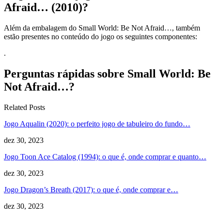
Afraid… (2010)?
Além da embalagem do Small World: Be Not Afraid…, também
estão presentes no conteúdo do jogo os seguintes componentes:
.
Perguntas rápidas sobre Small World: Be
Not Afraid…?
Related Posts
Jogo Aqualin (2020): o perfeito jogo de tabuleiro do fundo…
dez 30, 2023
Jogo Toon Ace Catalog (1994): o que é, onde comprar e quanto…
dez 30, 2023
Jogo Dragon’s Breath (2017): o que é, onde comprar e…
dez 30, 2023