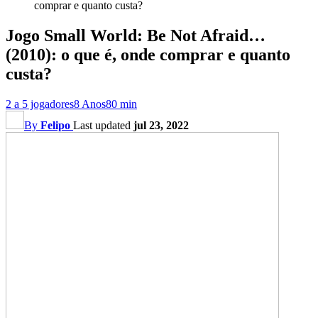
comprar e quanto custa?
Jogo Small World: Be Not Afraid…
(2010): o que é, onde comprar e quanto
custa?
2 a 5 jogadores
8 Anos
80 min
By
Felipo
Last updated
jul 23, 2022