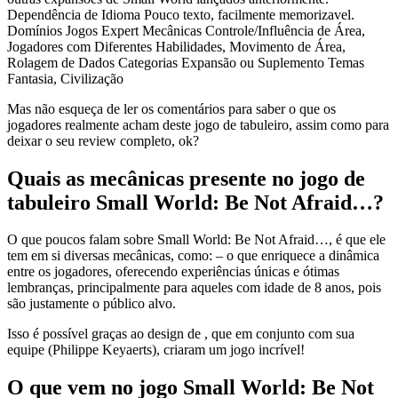
Dependência de Idioma Pouco texto, facilmente memorizavel.
Domínios Jogos Expert Mecânicas Controle/Influência de Área,
Jogadores com Diferentes Habilidades, Movimento de Área,
Rolagem de Dados Categorias Expansão ou Suplemento Temas
Fantasia, Civilização
Mas não esqueça de ler os comentários para saber o que os
jogadores realmente acham deste jogo de tabuleiro, assim como para
deixar o seu review completo, ok?
Quais as mecânicas presente no jogo de
tabuleiro Small World: Be Not Afraid…?
O que poucos falam sobre Small World: Be Not Afraid…, é que ele
tem em si diversas mecânicas, como: – o que enriquece a dinâmica
entre os jogadores, oferecendo experiências únicas e ótimas
lembranças, principalmente para aqueles com idade de 8 anos, pois
são justamente o público alvo.
Isso é possível graças ao design de , que em conjunto com sua
equipe (Philippe Keyaerts), criaram um jogo incrível!
O que vem no jogo Small World: Be Not