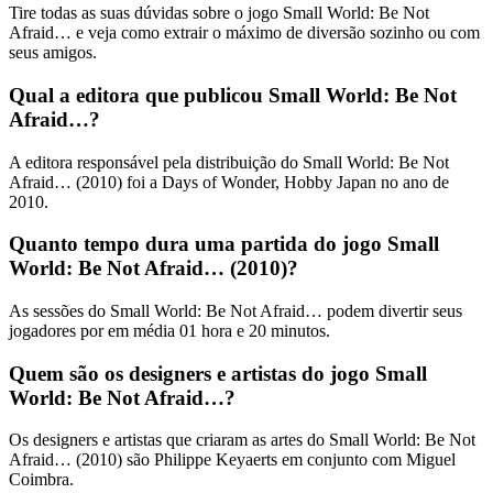
Tire todas as suas dúvidas sobre o jogo Small World: Be Not
Afraid… e veja como extrair o máximo de diversão sozinho ou com
seus amigos.
Qual a editora que publicou Small World: Be Not
Afraid…?
A editora responsável pela distribuição do Small World: Be Not
Afraid… (2010) foi a Days of Wonder, Hobby Japan no ano de
2010.
Quanto tempo dura uma partida do jogo Small
World: Be Not Afraid… (2010)?
As sessões do Small World: Be Not Afraid… podem divertir seus
jogadores por em média 01 hora e 20 minutos.
Quem são os designers e artistas do jogo Small
World: Be Not Afraid…?
Os designers e artistas que criaram as artes do Small World: Be Not
Afraid… (2010) são Philippe Keyaerts em conjunto com Miguel
Coimbra.