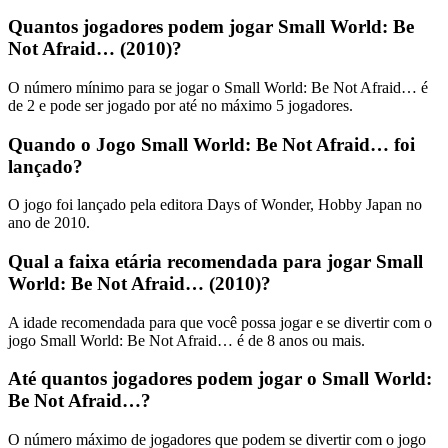
Quantos jogadores podem jogar Small World: Be
Not Afraid… (2010)?
O número mínimo para se jogar o Small World: Be Not Afraid… é
de 2 e pode ser jogado por até no máximo 5 jogadores.
Quando o Jogo Small World: Be Not Afraid… foi
lançado?
O jogo foi lançado pela editora Days of Wonder, Hobby Japan no
ano de 2010.
Qual a faixa etária recomendada para jogar Small
World: Be Not Afraid… (2010)?
A idade recomendada para que você possa jogar e se divertir com o
jogo Small World: Be Not Afraid… é de 8 anos ou mais.
Até quantos jogadores podem jogar o Small World:
Be Not Afraid…?
O número máximo de jogadores que podem se divertir com o jogo