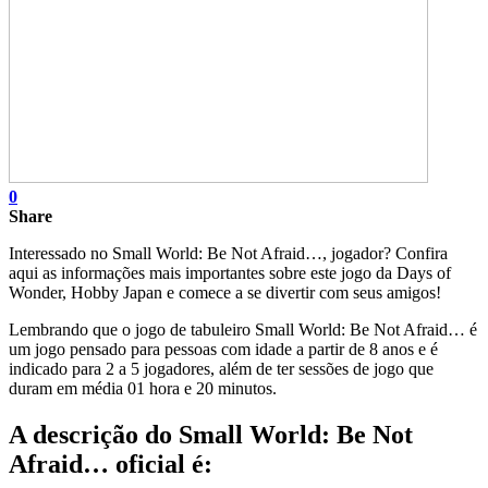
0
Share
Interessado no Small World: Be Not Afraid…, jogador? Confira
aqui as informações mais importantes sobre este jogo da Days of
Wonder, Hobby Japan e comece a se divertir com seus amigos!
Lembrando que o jogo de tabuleiro Small World: Be Not Afraid… é
um jogo pensado para pessoas com idade a partir de 8 anos e é
indicado para 2 a 5 jogadores, além de ter sessões de jogo que
duram em média 01 hora e 20 minutos.
A descrição do Small World: Be Not
Afraid… oficial é: