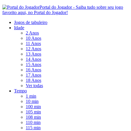
Portal do Jogador - Saiba tudo sobre seu jogo
favorito aqui, no Portal do Jogador!
Jogos de tabuleiro
Idade
2 Anos
10 Anos
11 Anos
12 Anos
13 Anos
14 Anos
15 Anos
16 Anos
17 Anos
18 Anos
Ver todas
Tempo
1 min
10 min
100 min
105 min
108 min
110 min
115 min