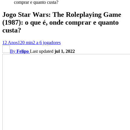
comprar e quanto custa?
Jogo Star Wars: The Roleplaying Game
(1987): o que é, onde comprar e quanto
custa?
12 Anos
120 min
2 a 6 jogadores
By
Felipo
Last updated
jul 1, 2022