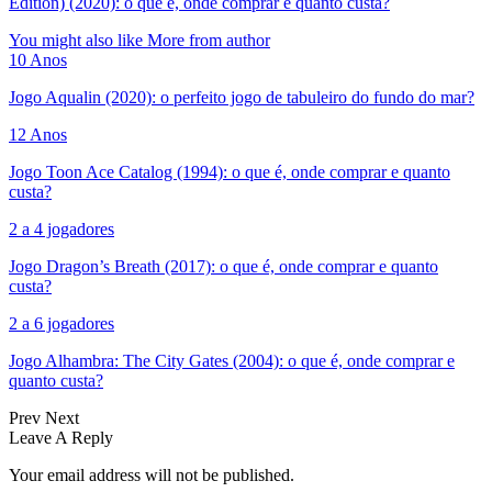
Edition) (2020): o que é, onde comprar e quanto custa?
You might also like
More from author
10 Anos
Jogo Aqualin (2020): o perfeito jogo de tabuleiro do fundo do mar?
12 Anos
Jogo Toon Ace Catalog (1994): o que é, onde comprar e quanto
custa?
2 a 4 jogadores
Jogo Dragon’s Breath (2017): o que é, onde comprar e quanto
custa?
2 a 6 jogadores
Jogo Alhambra: The City Gates (2004): o que é, onde comprar e
quanto custa?
Prev
Next
Leave A Reply
Your email address will not be published.