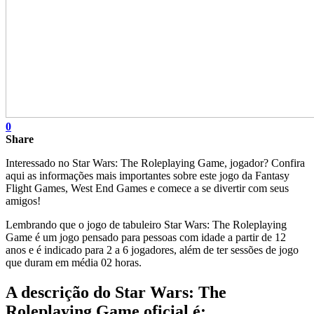
0
Share
Interessado no Star Wars: The Roleplaying Game, jogador? Confira
aqui as informações mais importantes sobre este jogo da Fantasy
Flight Games, West End Games e comece a se divertir com seus
amigos!
Lembrando que o jogo de tabuleiro Star Wars: The Roleplaying
Game é um jogo pensado para pessoas com idade a partir de 12
anos e é indicado para 2 a 6 jogadores, além de ter sessões de jogo
que duram em média 02 horas.
A descrição do Star Wars: The
Roleplaying Game oficial é: