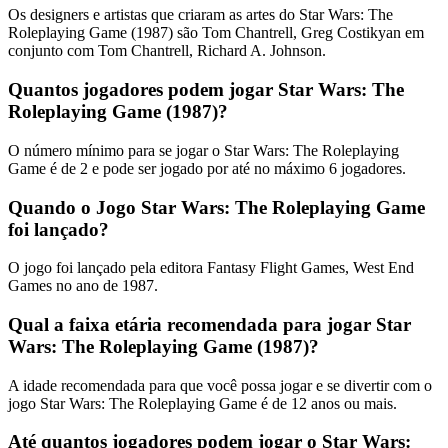
Os designers e artistas que criaram as artes do Star Wars: The
Roleplaying Game (1987) são Tom Chantrell, Greg Costikyan em
conjunto com Tom Chantrell, Richard A. Johnson.
Quantos jogadores podem jogar Star Wars: The
Roleplaying Game (1987)?
O número mínimo para se jogar o Star Wars: The Roleplaying
Game é de 2 e pode ser jogado por até no máximo 6 jogadores.
Quando o Jogo Star Wars: The Roleplaying Game
foi lançado?
O jogo foi lançado pela editora Fantasy Flight Games, West End
Games no ano de 1987.
Qual a faixa etária recomendada para jogar Star
Wars: The Roleplaying Game (1987)?
A idade recomendada para que você possa jogar e se divertir com o
jogo Star Wars: The Roleplaying Game é de 12 anos ou mais.
Até quantos jogadores podem jogar o Star Wars: