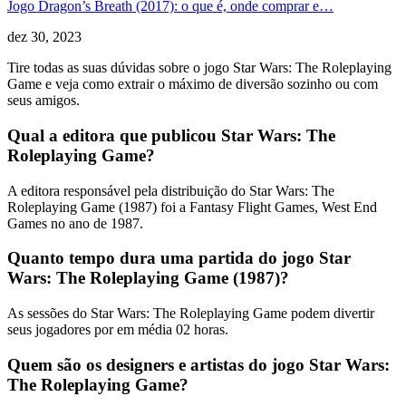
Jogo Dragon’s Breath (2017): o que é, onde comprar e…
dez 30, 2023
Tire todas as suas dúvidas sobre o jogo Star Wars: The Roleplaying
Game e veja como extrair o máximo de diversão sozinho ou com
seus amigos.
Qual a editora que publicou Star Wars: The
Roleplaying Game?
A editora responsável pela distribuição do Star Wars: The
Roleplaying Game (1987) foi a Fantasy Flight Games, West End
Games no ano de 1987.
Quanto tempo dura uma partida do jogo Star
Wars: The Roleplaying Game (1987)?
As sessões do Star Wars: The Roleplaying Game podem divertir
seus jogadores por em média 02 horas.
Quem são os designers e artistas do jogo Star Wars:
The Roleplaying Game?