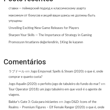
ставки — геймерский подход к классическому азарту
максимум от бонусов и акций ваши шансы не должны быть
упущены
Unveiling Exciting New Game Releases for Players
Sharpen Your Skills — The Importance of Strategy in Gaming
Promosyon fırsatlarını değerlendirin, 1King ile kazanın
Comentários
ラブドール
em
Jogo Empyreal: Spells & Steam (2020): o que é, onde
comprar e quanto custa?
Jogo Aqualin (2020): o perfeito jogo de tabuleiro do fundo do mar?
em
Tour Operator (2018): um jogo tabuleiro em que você é o agente de
viagens.
Baldur's Gate 3: Guia para iniciantes
em
Jogo D&D: Icons of the
Realms – Premium Figures – Elf Female Ranger (2020): o que é, onde