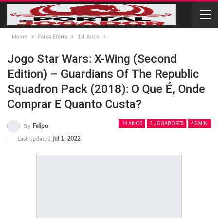
Home
Faixa Etária
14 Anos
Jogo Star Wars: X-Wing (Second
Edition) – Guardians Of The Republic
Squadron Pack (2018): O Que É, Onde
Comprar E Quanto Custa?
14 ANOS
2 JOGADORES
45 MIN
By
Felipo
Last updated
jul 1, 2022