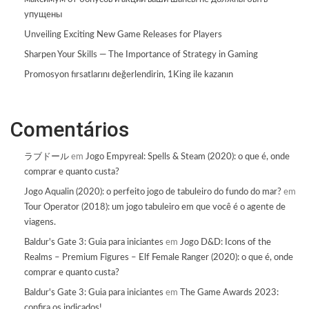
упущены
Unveiling Exciting New Game Releases for Players
Sharpen Your Skills — The Importance of Strategy in Gaming
Promosyon fırsatlarını değerlendirin, 1King ile kazanın
Comentários
ラブドール
em
Jogo Empyreal: Spells & Steam (2020): o que é, onde
comprar e quanto custa?
Jogo Aqualin (2020): o perfeito jogo de tabuleiro do fundo do mar?
em
Tour Operator (2018): um jogo tabuleiro em que você é o agente de
viagens.
Baldur's Gate 3: Guia para iniciantes
em
Jogo D&D: Icons of the
Realms – Premium Figures – Elf Female Ranger (2020): o que é, onde
comprar e quanto custa?
Baldur's Gate 3: Guia para iniciantes
em
The Game Awards 2023:
confira os indicados!