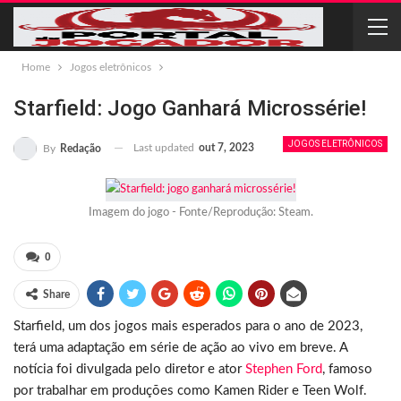
Home
Jogos eletrônicos
Starfield: Jogo Ganhará Microssérie!
JOGOS ELETRÔNICOS
Last updated
out 7, 2023
By
Redação
Imagem do jogo - Fonte/Reprodução: Steam.
0
Share
Starfield, um dos jogos mais esperados para o ano de 2023,
terá uma adaptação em série de ação ao vivo em breve. A
notícia foi divulgada pelo diretor e ator
Stephen Ford
, famoso
por trabalhar em produções como Kamen Rider e Teen Wolf.