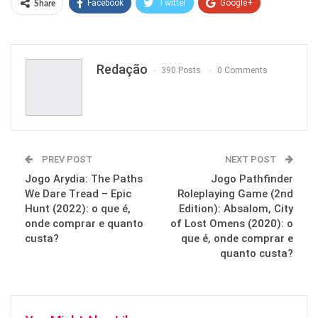
Facebook
Twitter
Google+
Share
ReddIt
WhatsApp
Pinterest
Email
Redação
390 Posts
0 Comments
PREV POST
NEXT POST
Jogo Arydia: The Paths
Jogo Pathfinder
We Dare Tread – Epic
Roleplaying Game (2nd
Hunt (2022): o que é,
Edition): Absalom, City
onde comprar e quanto
of Lost Omens (2020): o
custa?
que é, onde comprar e
quanto custa?