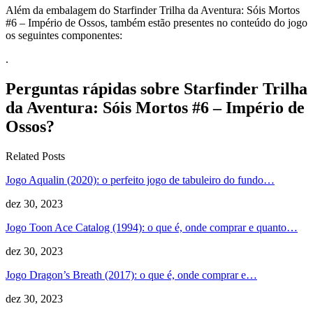
Além da embalagem do Starfinder Trilha da Aventura: Sóis Mortos
#6 – Império de Ossos, também estão presentes no conteúdo do jogo
os seguintes componentes:
.
Perguntas rápidas sobre Starfinder Trilha
da Aventura: Sóis Mortos #6 – Império de
Ossos?
Related Posts
Jogo Aqualin (2020): o perfeito jogo de tabuleiro do fundo…
dez 30, 2023
Jogo Toon Ace Catalog (1994): o que é, onde comprar e quanto…
dez 30, 2023
Jogo Dragon’s Breath (2017): o que é, onde comprar e…
dez 30, 2023