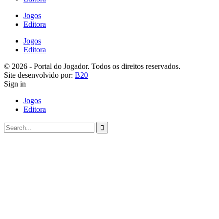
Jogos
Editora
Jogos
Editora
© 2026 - Portal do Jogador. Todos os direitos reservados.
Site desenvolvido por:
B20
Sign in
Jogos
Editora