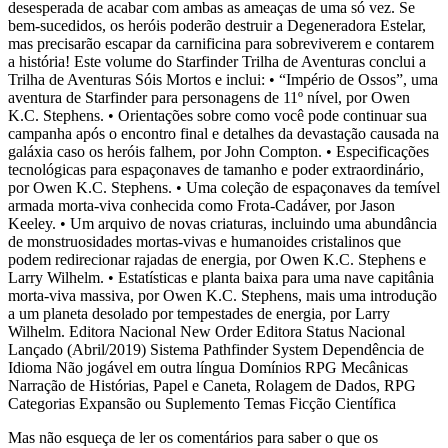
desesperada de acabar com ambas as ameaças de uma só vez. Se
bem-sucedidos, os heróis poderão destruir a Degeneradora Estelar,
mas precisarão escapar da carnificina para sobreviverem e contarem
a história! Este volume do Starfinder Trilha de Aventuras conclui a
Trilha de Aventuras Sóis Mortos e inclui: • “Império de Ossos”, uma
aventura de Starfinder para personagens de 11º nível, por Owen
K.C. Stephens. • Orientações sobre como você pode continuar sua
campanha após o encontro final e detalhes da devastação causada na
galáxia caso os heróis falhem, por John Compton. • Especificações
tecnológicas para espaçonaves de tamanho e poder extraordinário,
por Owen K.C. Stephens. • Uma coleção de espaçonaves da temível
armada morta-viva conhecida como Frota-Cadáver, por Jason
Keeley. • Um arquivo de novas criaturas, incluindo uma abundância
de monstruosidades mortas-vivas e humanoides cristalinos que
podem redirecionar rajadas de energia, por Owen K.C. Stephens e
Larry Wilhelm. • Estatísticas e planta baixa para uma nave capitânia
morta-viva massiva, por Owen K.C. Stephens, mais uma introdução
a um planeta desolado por tempestades de energia, por Larry
Wilhelm. Editora Nacional New Order Editora Status Nacional
Lançado (Abril/2019) Sistema Pathfinder System Dependência de
Idioma Não jogável em outra língua Domínios RPG Mecânicas
Narração de Histórias, Papel e Caneta, Rolagem de Dados, RPG
Categorias Expansão ou Suplemento Temas Ficção Científica
Mas não esqueça de ler os comentários para saber o que os