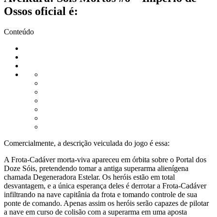
Ossos oficial é:
Conteúdo
Comercialmente, a descrição veiculada do jogo é essa:
A Frota-Cadáver morta-viva apareceu em órbita sobre o Portal dos
Doze Sóis, pretendendo tomar a antiga superarma alienígena
chamada Degeneradora Estelar. Os heróis estão em total
desvantagem, e a única esperança deles é derrotar a Frota-Cadáver
infiltrando na nave capitânia da frota e tomando controle de sua
ponte de comando. Apenas assim os heróis serão capazes de pilotar
a nave em curso de colisão com a superarma em uma aposta