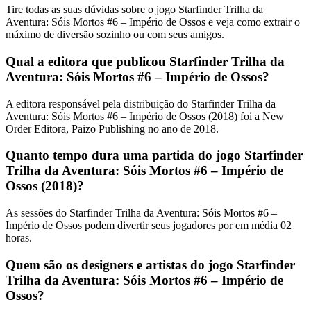
Tire todas as suas dúvidas sobre o jogo Starfinder Trilha da
Aventura: Sóis Mortos #6 – Império de Ossos e veja como extrair o
máximo de diversão sozinho ou com seus amigos.
Qual a editora que publicou Starfinder Trilha da
Aventura: Sóis Mortos #6 – Império de Ossos?
A editora responsável pela distribuição do Starfinder Trilha da
Aventura: Sóis Mortos #6 – Império de Ossos (2018) foi a New
Order Editora, Paizo Publishing no ano de 2018.
Quanto tempo dura uma partida do jogo Starfinder
Trilha da Aventura: Sóis Mortos #6 – Império de
Ossos (2018)?
As sessões do Starfinder Trilha da Aventura: Sóis Mortos #6 –
Império de Ossos podem divertir seus jogadores por em média 02
horas.
Quem são os designers e artistas do jogo Starfinder
Trilha da Aventura: Sóis Mortos #6 – Império de
Ossos?