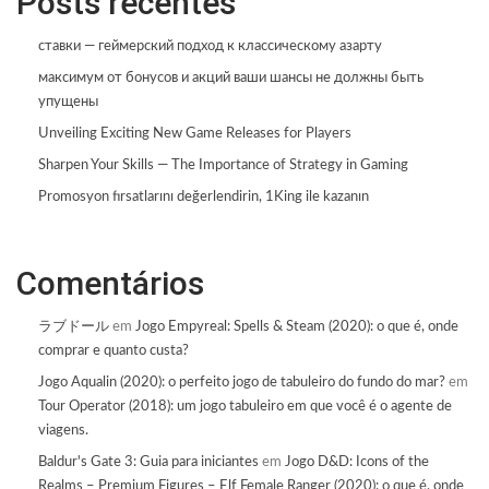
Posts recentes
ставки — геймерский подход к классическому азарту
максимум от бонусов и акций ваши шансы не должны быть
упущены
Unveiling Exciting New Game Releases for Players
Sharpen Your Skills — The Importance of Strategy in Gaming
Promosyon fırsatlarını değerlendirin, 1King ile kazanın
Comentários
ラブドール
em
Jogo Empyreal: Spells & Steam (2020): o que é, onde
comprar e quanto custa?
Jogo Aqualin (2020): o perfeito jogo de tabuleiro do fundo do mar?
em
Tour Operator (2018): um jogo tabuleiro em que você é o agente de
viagens.
Baldur's Gate 3: Guia para iniciantes
em
Jogo D&D: Icons of the
Realms – Premium Figures – Elf Female Ranger (2020): o que é, onde