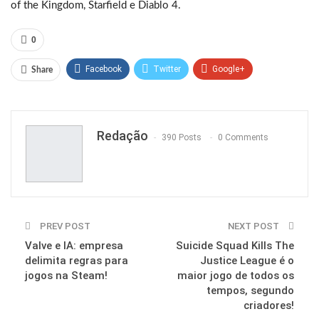
of the Kingdom, Starfield e Diablo 4.
0
Facebook
Twitter
Google+
Share
ReddIt
WhatsApp
Pinterest
Email
Redação
390 Posts
0 Comments
PREV POST
NEXT POST
Valve e IA: empresa
Suicide Squad Kills The
delimita regras para
Justice League é o
jogos na Steam!
maior jogo de todos os
tempos, segundo
criadores!