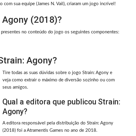
o com sua equipe (James N. Vail), criaram um jogo incrível!
: Agony (2018)?
 presentes no conteúdo do jogo os seguintes componentes:
Strain: Agony?
Tire todas as suas dúvidas sobre o jogo Strain: Agony e
veja como extrair o máximo de diversão sozinho ou com
seus amigos.
Qual a editora que publicou Strain:
Agony?
A editora responsável pela distribuição do Strain: Agony
(2018) foi a Atramentis Games no ano de 2018.