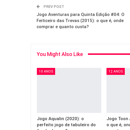
PREV POST
Jogo Aventuras para Quinta Edição #04: O
Feiticeiro das Trevas (2015): o que é, onde
comprar e quanto custa?
You Might Also Like
10 ANOS
12 ANOS
Jogo Aqualin (2020): o
Jogo Toon 
perfeito jogo de tabuleiro do
o que é, o