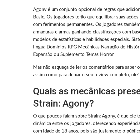
Agony é um conjunto opcional de regras que adicio
Basic. Os jogadores terão que equilibrar suas ações e
com ferimentos permanentes. Os jogadores também 
armaduras e armas ganhando classificações com base
modelos de estatísticas e habilidades especiais. Si
língua Domínios RPG Mecânicas Narração de Históri
Expansão ou Suplemento Temas Horror
Mas não esqueça de ler os comentários para saber o
assim como para deixar o seu review completo, ok?
Quais as mecânicas prese
Strain: Agony?
O que poucos falam sobre Strain: Agony, é que ele 
dinâmica entre os jogadores, oferecendo experiência
com idade de 18 anos, pois são justamente o públic