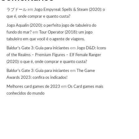
ラブドール
em
Jogo Empyreal: Spells & Steam (2020): o
que é, onde comprar e quanto custa?
Jogo Aqualin (2020): o perfeito jogo de tabuleiro do
fundo do mar?
em
Tour Operator (2018): um jogo
tabuleiro em que você é o agente de viagens.
Baldur's Gate 3: Guia para iniciantes
em
Jogo D&D: Icons
of the Realms – Premium Figures – Elf Female Ranger
(2020): o que é, onde comprar e quanto custa?
Baldur's Gate 3: Guia para iniciantes
em
The Game
Awards 2023: confira os indicados!
Melhores card games de 2023
em
Os Card games mais
conhecidos do mundo