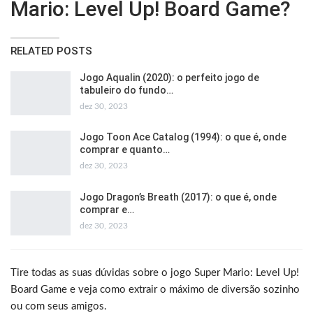
Mario: Level Up! Board Game?
RELATED POSTS
Jogo Aqualin (2020): o perfeito jogo de
tabuleiro do fundo…
dez 30, 2023
Jogo Toon Ace Catalog (1994): o que é, onde
comprar e quanto…
dez 30, 2023
Jogo Dragon’s Breath (2017): o que é, onde
comprar e…
dez 30, 2023
Tire todas as suas dúvidas sobre o jogo Super Mario: Level Up!
Board Game e veja como extrair o máximo de diversão sozinho
ou com seus amigos.