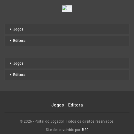
Jogos
Editora
Jogos
Editora
Jogos
Editora
© 2026 - Portal do Jogador. Todos os direitos reservados.
Site desenvolvido por:
B20