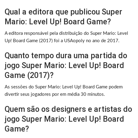
Qual a editora que publicou Super
Mario: Level Up! Board Game?
A editora responsável pela distribuição do Super Mario: Level
Up! Board Game (2017) foi a USAopoly no ano de 2017.
Quanto tempo dura uma partida do
jogo Super Mario: Level Up! Board
Game (2017)?
As sessões do Super Mario: Level Up! Board Game podem
divertir seus jogadores por em média 30 minutos.
Quem são os designers e artistas do
jogo Super Mario: Level Up! Board
Game?