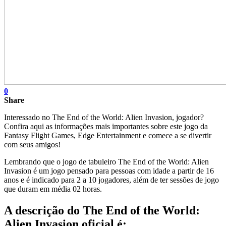
0
Share
Interessado no The End of the World: Alien Invasion, jogador?
Confira aqui as informações mais importantes sobre este jogo da
Fantasy Flight Games, Edge Entertainment e comece a se divertir
com seus amigos!
Lembrando que o jogo de tabuleiro The End of the World: Alien
Invasion é um jogo pensado para pessoas com idade a partir de 16
anos e é indicado para 2 a 10 jogadores, além de ter sessões de jogo
que duram em média 02 horas.
A descrição do The End of the World:
Alien Invasion oficial é: