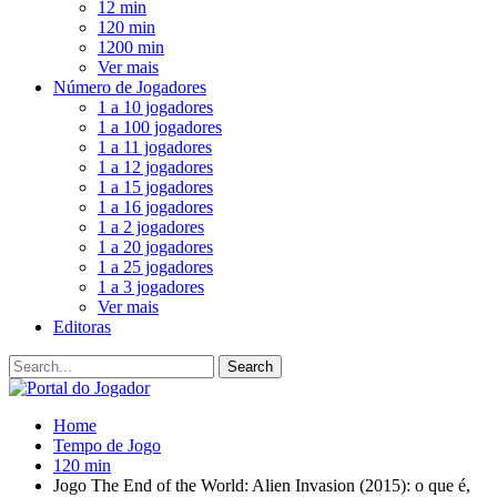
12 min
120 min
1200 min
Ver mais
Número de Jogadores
1 a 10 jogadores
1 a 100 jogadores
1 a 11 jogadores
1 a 12 jogadores
1 a 15 jogadores
1 a 16 jogadores
1 a 2 jogadores
1 a 20 jogadores
1 a 25 jogadores
1 a 3 jogadores
Ver mais
Editoras
Home
Tempo de Jogo
120 min
Jogo The End of the World: Alien Invasion (2015): o que é,