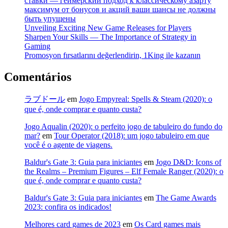
ставки — геймерский подход к классическому азарту
максимум от бонусов и акций ваши шансы не должны
быть упущены
Unveiling Exciting New Game Releases for Players
Sharpen Your Skills — The Importance of Strategy in
Gaming
Promosyon fırsatlarını değerlendirin, 1King ile kazanın
Comentários
ラブドール
em
Jogo Empyreal: Spells & Steam (2020): o
que é, onde comprar e quanto custa?
Jogo Aqualin (2020): o perfeito jogo de tabuleiro do fundo do
mar?
em
Tour Operator (2018): um jogo tabuleiro em que
você é o agente de viagens.
Baldur's Gate 3: Guia para iniciantes
em
Jogo D&D: Icons of
the Realms – Premium Figures – Elf Female Ranger (2020): o
que é, onde comprar e quanto custa?
Baldur's Gate 3: Guia para iniciantes
em
The Game Awards
2023: confira os indicados!
Melhores card games de 2023
em
Os Card games mais