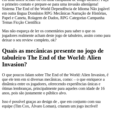
o primeiro contato e prepare-se para uma invasão alienígena!
Sistema The End of the World Dependência de Idioma Não jogável
em outra língua Domínios RPG Mecânicas Narração de Histórias,
Papel e Caneta, Rolagem de Dados, RPG Categorias Campanha
Temas Ficção Científica
Mas não esqueça de ler os comentários para saber o que os
jogadores realmente acham deste jogo de tabuleiro, assim como para
deixar o seu review completo, ok?
Quais as mecânicas presente no jogo de
tabuleiro The End of the World: Alien
Invasion?
O que poucos falam sobre The End of the World: Alien Invasion, é
que ele tem em si diversas mecânicas, como: – o que enriquece a
dinâmica entre os jogadores, oferecendo experiências únicas e
ótimas lembranças, principalmente para aqueles com idade de 16
anos, pois são justamente o público alvo.
Isso é possível graças ao design de , que em conjunto com sua
equipe (Tim Cox, Álvaro Loman), criaram um jogo incrível!