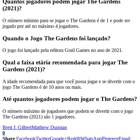
Quantos jogadores podem jogar The Gardens
(2021)?
O número mínimo para se jogar o The Gardens é de 1 e pode ser
jogado por até no máximo 4 jogadores.
Quando o Jogo The Gardens foi lançado?
O jogo foi lançado pela editora Grail Games no ano de 2021.
Qual a faixa etária recomendada para jogar The
Gardens (2021)?
A idade recomendada para que você possa jogar e se divertir com o
jogo The Gardens é de 10 anos ou mais.
Até quantos jogadores podem jogar o The Gardens?
O número máximo de jogadores que podem se divertir com o jogo
The Gardens (2021) são 1 jogadores.
Brett J. Gilbert
Matthew Dunstan
0
Share
Facebook
Twitter
Google+
ReddIt
WhatsApp
Pinterest
Email