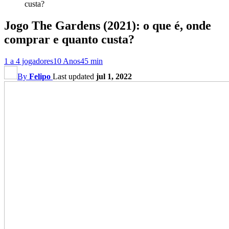
custa?
Jogo The Gardens (2021): o que é, onde
comprar e quanto custa?
1 a 4 jogadores
10 Anos
45 min
By
Felipo
Last updated
jul 1, 2022