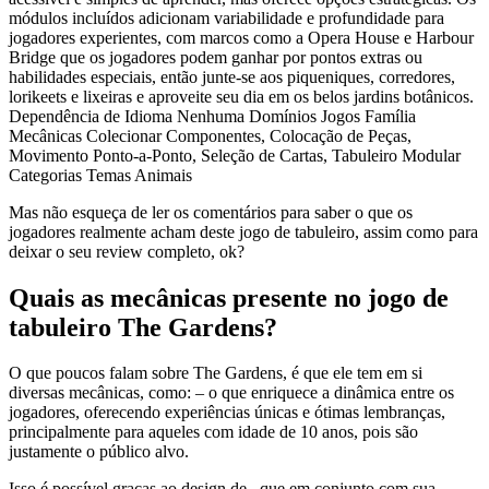
módulos incluídos adicionam variabilidade e profundidade para
jogadores experientes, com marcos como a Opera House e Harbour
Bridge que os jogadores podem ganhar por pontos extras ou
habilidades especiais, então junte-se aos piqueniques, corredores,
lorikeets e lixeiras e aproveite seu dia em os belos jardins botânicos.
Dependência de Idioma Nenhuma Domínios Jogos Família
Mecânicas Colecionar Componentes, Colocação de Peças,
Movimento Ponto-a-Ponto, Seleção de Cartas, Tabuleiro Modular
Categorias Temas Animais
Mas não esqueça de ler os comentários para saber o que os
jogadores realmente acham deste jogo de tabuleiro, assim como para
deixar o seu review completo, ok?
Quais as mecânicas presente no jogo de
tabuleiro The Gardens?
O que poucos falam sobre The Gardens, é que ele tem em si
diversas mecânicas, como: – o que enriquece a dinâmica entre os
jogadores, oferecendo experiências únicas e ótimas lembranças,
principalmente para aqueles com idade de 10 anos, pois são
justamente o público alvo.
Isso é possível graças ao design de , que em conjunto com sua