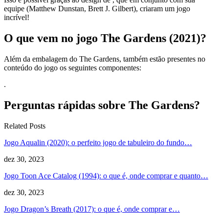
equipe (Matthew Dunstan, Brett J. Gilbert), criaram um jogo
incrível!
O que vem no jogo The Gardens (2021)?
Além da embalagem do The Gardens, também estão presentes no
conteúdo do jogo os seguintes componentes:
.
Perguntas rápidas sobre The Gardens?
Related Posts
Jogo Aqualin (2020): o perfeito jogo de tabuleiro do fundo…
dez 30, 2023
Jogo Toon Ace Catalog (1994): o que é, onde comprar e quanto…
dez 30, 2023
Jogo Dragon’s Breath (2017): o que é, onde comprar e…