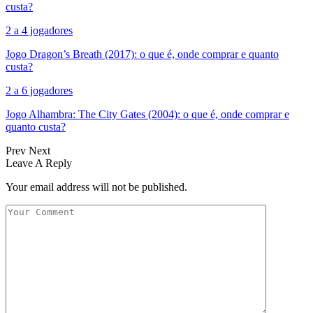
custa?
2 a 4 jogadores
Jogo Dragon’s Breath (2017): o que é, onde comprar e quanto
custa?
2 a 6 jogadores
Jogo Alhambra: The City Gates (2004): o que é, onde comprar e
quanto custa?
Prev
Next
Leave A Reply
Your email address will not be published.