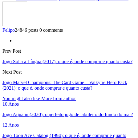
Felipo
24846 posts
0 comments
Prev Post
Jogo Solta a Língua (2017): o que é, onde comprar e quanto custa?
Next Post
Jogo Marvel Champions: The Card Game – Valkyrie Hero Pack
(2021): o que é, onde comprar e quanto custa?
You might also like
More from author
10 Anos
Jogo Aqualin (2020): o perfeito jogo de tabuleiro do fundo do mar?
12 Anos
Jogo Toon Ace Catalog (1994): o que é, onde comprar e quanto