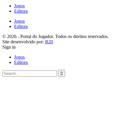
Jogos
Editora
Jogos
Editora
© 2026 - Portal do Jogador. Todos os direitos reservados.
Site desenvolvido por:
B20
Sign in
Jogos
Editora