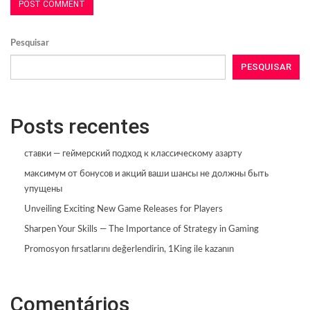
Pesquisar
PESQUISAR
Posts recentes
ставки — геймерский подход к классическому азарту
максимум от бонусов и акций ваши шансы не должны быть
упущены
Unveiling Exciting New Game Releases for Players
Sharpen Your Skills — The Importance of Strategy in Gaming
Promosyon fırsatlarını değerlendirin, 1King ile kazanın
Comentários