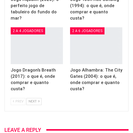
perfeito jogo de
(1994): o que é, onde
tabuleiro do fundo do
comprar e quanto
mar?
custa?
2 A 4 JOGADORES
2 A 6 JOGADORES
Jogo Dragon’s Breath
Jogo Alhambra: The City
(2017): o que é, onde
Gates (2004): o que é,
comprar e quanto
onde comprar e quanto
custa?
custa?
PREV
NEXT
LEAVE A REPLY