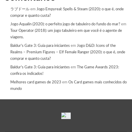
ラブドール
em
Jogo Empyreal: Spells & Steam (2020): o que é, onde
comprar e quanto custa?
Jogo Aqualin (2020): o perfeito jogo de tabuleiro do fundo do mar?
em
Tour Operator (2018): um jogo tabuleiro em que você é o agente de
viagens.
Baldur's Gate 3: Guia para iniciantes
em
Jogo D&D: Icons of the
Realms – Premium Figures – Elf Female Ranger (2020): o que é, onde
comprar e quanto custa?
Baldur's Gate 3: Guia para iniciantes
em
The Game Awards 2023:
confira os indicados!
Melhores card games de 2023
em
Os Card games mais conhecidos do
mundo