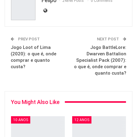
Felipo
24846 Posts
0 Comments
PREV POST
NEXT POST
Jogo Loot of Lima
Jogo BattleLore:
(2020): o que é, onde
Dwarven Battalion
comprar e quanto
Specialist Pack (2007):
custa?
o que é, onde comprar e
quanto custa?
You Might Also Like
10 ANOS
12 ANOS