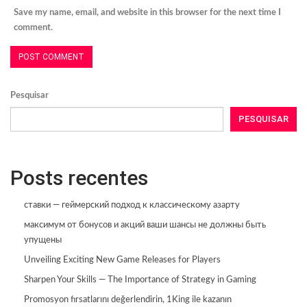
Save my name, email, and website in this browser for the next time I
comment.
Pesquisar
PESQUISAR
Posts recentes
ставки — геймерский подход к классическому азарту
максимум от бонусов и акций ваши шансы не должны быть
упущены
Unveiling Exciting New Game Releases for Players
Sharpen Your Skills — The Importance of Strategy in Gaming
Promosyon fırsatlarını değerlendirin, 1King ile kazanın