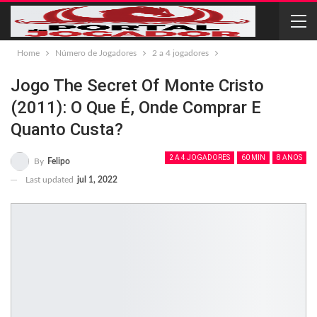
Home
Número de Jogadores
2 a 4 jogadores
Jogo The Secret Of Monte Cristo
(2011): O Que É, Onde Comprar E
Quanto Custa?
2 A 4 JOGADORES
60 MIN
8 ANOS
By
Felipo
Last updated
jul 1, 2022