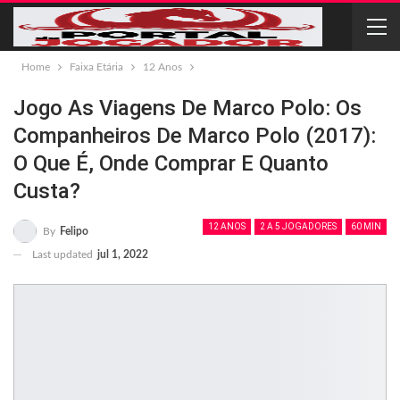
Home
Faixa Etária
12 Anos
Jogo As Viagens De Marco Polo: Os
Companheiros De Marco Polo (2017):
O Que É, Onde Comprar E Quanto
Custa?
12 ANOS
2 A 5 JOGADORES
60 MIN
By
Felipo
Last updated
jul 1, 2022