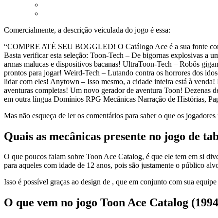
Comercialmente, a descrição veiculada do jogo é essa:
“COMPRE ATÉ SEU BOGGLED! O Catálogo Ace é a sua fonte completa 
Basta verificar esta seleção: Toon-Tech – De bigornas explosivas a u
armas malucas e dispositivos bacanas! UltraToon-Tech – Robôs gigant
prontos para jogar! Weird-Tech – Lutando contra os horrores dos id
lidar com eles! Anytown – Isso mesmo, a cidade inteira está à venda
aventuras completas! Um novo gerador de aventura Toon! Dezenas de
em outra língua Domínios RPG Mecânicas Narração de Histórias, 
Mas não esqueça de ler os comentários para saber o que os jogadores
Quais as mecânicas presente no jogo de ta
O que poucos falam sobre Toon Ace Catalog, é que ele tem em si dive
para aqueles com idade de 12 anos, pois são justamente o público alv
Isso é possível graças ao design de , que em conjunto com sua equip
O que vem no jogo Toon Ace Catalog (1994