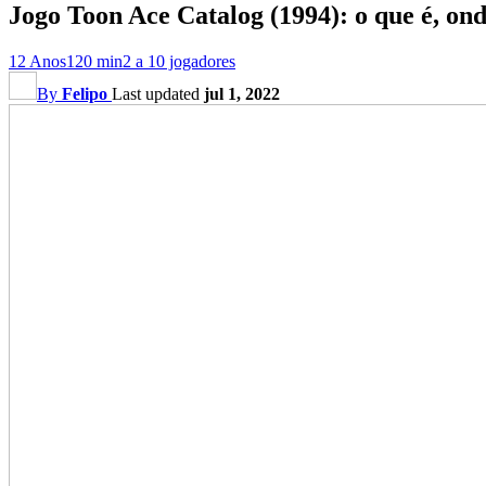
Jogo Toon Ace Catalog (1994): o que é, on
12 Anos
120 min
2 a 10 jogadores
By
Felipo
Last updated
jul 1, 2022