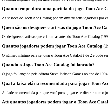
Quanto tempo dura uma partida do jogo Toon Ace C
As sessões do Toon Ace Catalog podem divertir seus jogadores por e
Quem são os designers e artistas do jogo Toon Ace Ca
Os designers e artistas que criaram as artes do Toon Ace Catalog (1
Quantos jogadores podem jogar Toon Ace Catalog (1
O número mínimo para se jogar o Toon Ace Catalog é de 2 e pode ser
Quando o Jogo Toon Ace Catalog foi lançado?
O jogo foi lançado pela editora Steve Jackson Games no ano de 1994
Qual a faixa etária recomendada para jogar Toon Ac
A idade recomendada para que você possa jogar e se divertir com o j
Até quantos jogadores podem jogar o Toon Ace Cata