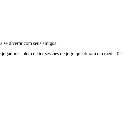
a se divertir com seus amigos!
0 jogadores, além de ter sessões de jogo que duram em média 02