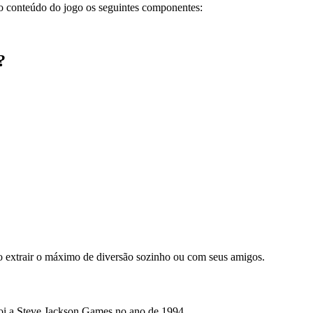
 conteúdo do jogo os seguintes componentes:
?
o extrair o máximo de diversão sozinho ou com seus amigos.
foi a Steve Jackson Games no ano de 1994.