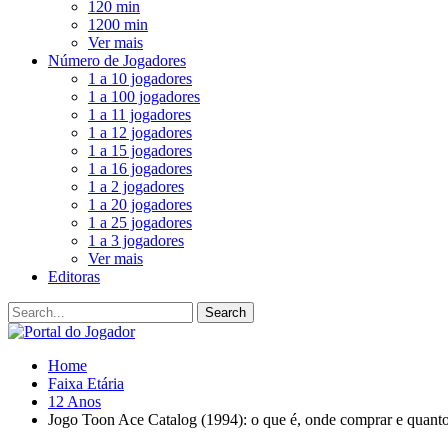
120 min
1200 min
Ver mais
Número de Jogadores
1 a 10 jogadores
1 a 100 jogadores
1 a 11 jogadores
1 a 12 jogadores
1 a 15 jogadores
1 a 16 jogadores
1 a 2 jogadores
1 a 20 jogadores
1 a 25 jogadores
1 a 3 jogadores
Ver mais
Editoras
Home
Faixa Etária
12 Anos
Jogo Toon Ace Catalog (1994): o que é, onde comprar e quanto