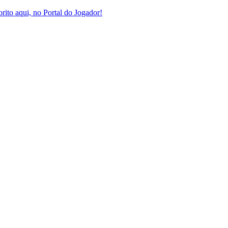
orito aqui, no Portal do Jogador!