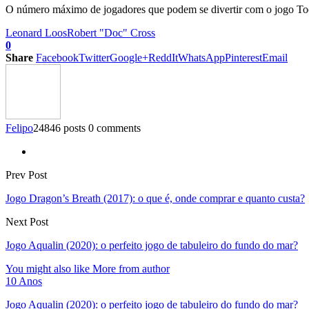
O número máximo de jogadores que podem se divertir com o jogo Too
Leonard Loos
Robert "Doc" Cross
0
Share
Facebook
Twitter
Google+
ReddIt
WhatsApp
Pinterest
Email
Felipo
24846 posts
0 comments
Prev Post
Jogo Dragon’s Breath (2017): o que é, onde comprar e quanto custa?
Next Post
Jogo Aqualin (2020): o perfeito jogo de tabuleiro do fundo do mar?
You might also like
More from author
10 Anos
Jogo Aqualin (2020): o perfeito jogo de tabuleiro do fundo do mar?