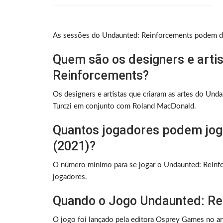
As sessões do Undaunted: Reinforcements podem di
Quem são os designers e arti
Reinforcements?
Os designers e artistas que criaram as artes do Un
Turczi em conjunto com Roland MacDonald.
Quantos jogadores podem jog
(2021)?
O número mínimo para se jogar o Undaunted: Reinfo
jogadores.
Quando o Jogo Undaunted: Re
O jogo foi lançado pela editora Osprey Games no a