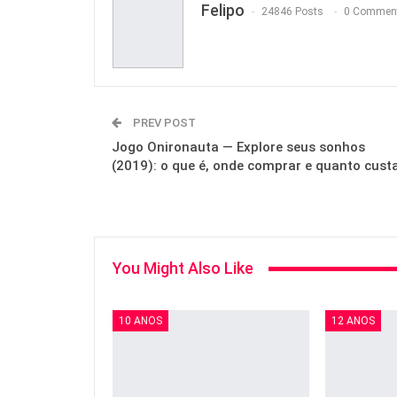
Felipo
24846 Posts
0 Commen
PREV POST
Jogo Onironauta — Explore seus sonhos
(2019): o que é, onde comprar e quanto cust
You Might Also Like
10 ANOS
12 ANOS