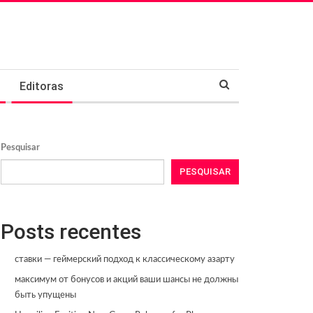
Editoras
Pesquisar
PESQUISAR
Posts recentes
ставки — геймерский подход к классическому азарту
максимум от бонусов и акций ваши шансы не должны
быть упущены