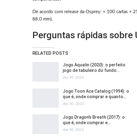
De acordo com release da Osprey: + 100 cartas + 2
88.0 mm).
Perguntas rápidas sobre
RELATED POSTS
Jogo Aqualin (2020): o perfeito
jogo de tabuleiro do fundo…
dez 30, 2023
Jogo Toon Ace Catalog (1994): o
que é, onde comprar e quanto…
dez 30, 2023
Jogo Dragon’s Breath (2017): o
que é, onde comprar e…
dez 30, 2023