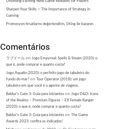
Unveiling Exciting New Game Releases for Players
Sharpen Your Skills — The Importance of Strategy in
Gaming
Promosyon fırsatlarını değerlendirin, 1King ile kazanın
Comentários
ラブドール
em
Jogo Empyreal: Spells & Steam (2020): o
que é, onde comprar e quanto custa?
Jogo Aqualin (2020): o perfeito jogo de tabuleiro do
fundo do mar?
em
Tour Operator (2018): um jogo
tabuleiro em que você é o agente de viagens.
Baldur's Gate 3: Guia para iniciantes
em
Jogo D&D: Icons
of the Realms – Premium Figures – Elf Female Ranger
(2020): o que é, onde comprar e quanto custa?
Baldur's Gate 3: Guia para iniciantes
em
The Game
Awards 2023: confira os indicados!