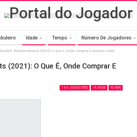
buleiro
Idade
Tempo
Número De Jogadores
aunted: Reinforcements (2021): o que é, onde comprar e quanto custa?
s (2021): O Que É, Onde Comprar E
1 A 4 JOGADORES
14 ANOS
45 MIN