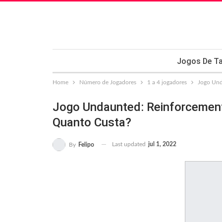
Jogos De Ta
Home
Número de Jogadores
1 a 4 jogadores
Jogo Und
Jogo Undaunted: Reinforcement
Quanto Custa?
Last updated
jul 1, 2022
By
Felipo