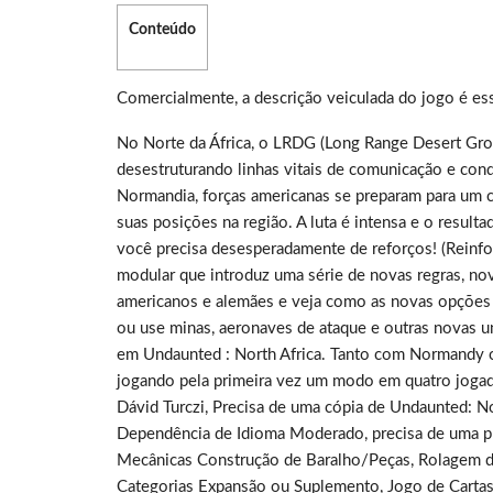
Conteúdo
Comercialmente, a descrição veiculada do jogo é es
No Norte da África, o LRDG (Long Range Desert Group
desestruturando linhas vitais de comunicação e cond
Normandia, forças americanas se preparam para um 
suas posições na região. A luta é intensa e o result
você precisa desesperadamente de reforços! (Reinf
modular que introduz uma série de novas regras, no
americanos e alemães e veja como as novas opções
ou use minas, aeronaves de ataque e outras novas u
em Undaunted : North Africa. Tanto com Normandy 
jogando pela primeira vez um modo em quatro jogado
Dávid Turczi, Precisa de uma cópia de Undaunted: 
Dependência de Idioma Moderado, precisa de uma pla
Mecânicas Construção de Baralho/Peças, Rolagem de
Categorias Expansão ou Suplemento, Jogo de Cartas,