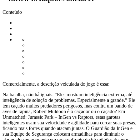
Conteúdo
Comercialmente, a descrição veiculada do jogo é essa:
Na batalha, não há iguais. “Eles mostram inteligência extrema, até
inteligência de solução de problemas. Especialmente a grande.” Ele
tem caçado muitos predadores perigosos, mas contra um bando de
aves de rapina, Robert Muldoon é o caçador ou o caçado? Em
Unmatched: Jurassic Park – InGen vs Raptors, estas garotas
inteligentes usam sua velocidade e agilidade para cercar suas presas,
ficando mais fortes quando atacam juntas. O Guardião da InGen e
sua Equipe de Segurança colocam armadilhas para diminuir o
ataque do seu oponente em um confronto de 65 milhões de anos.