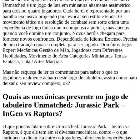
Unmatched é um jogo de luta em miniatura altamente assimétrico
para dois ou quatro jogadores. Cada herói é representado por um
baralho exclusivo projetado para evocar seu estilo e lenda. O
movimento tático e a resolução de combate sem sorte criam uma
experiência de jogo única que recompensa a perícia, mas apenas
quando você domina um conjunto. Novos heróis chegam para
fornecer novos confrontos. Dependência de Idioma Extenso. Precisa
de uma tradução quase completa para ser jogado. Domínios Jogos
Expert Mecânicas Gestão de Mão, Jogadores com Diferentes
Habilidades, Movimento de Área Categorias Miniaturas Temas
Fantasia, Luta / Artes Marciais
Mas não esqueça de ler os comentários para saber o que os
jogadores realmente acham deste jogo de tabuleiro, assim como para
deixar o seu review completo, ok?
Quais as mecânicas presente no jogo de
tabuleiro Unmatched: Jurassic Park –
InGen vs Raptors?
O que poucos falam sobre Unmatched: Jurassic Park – InGen vs
Raptors, é que ele tem em si diversas mecânicas, como: – o que
enriquece a dinâmica entre os jogadores, oferecendo experiências