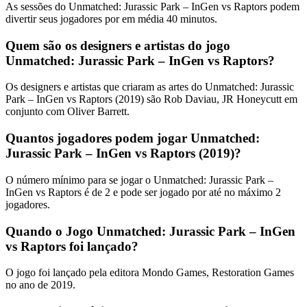
As sessões do Unmatched: Jurassic Park – InGen vs Raptors podem
divertir seus jogadores por em média 40 minutos.
Quem são os designers e artistas do jogo
Unmatched: Jurassic Park – InGen vs Raptors?
Os designers e artistas que criaram as artes do Unmatched: Jurassic
Park – InGen vs Raptors (2019) são Rob Daviau, JR Honeycutt em
conjunto com Oliver Barrett.
Quantos jogadores podem jogar Unmatched:
Jurassic Park – InGen vs Raptors (2019)?
O número mínimo para se jogar o Unmatched: Jurassic Park –
InGen vs Raptors é de 2 e pode ser jogado por até no máximo 2
jogadores.
Quando o Jogo Unmatched: Jurassic Park – InGen
vs Raptors foi lançado?
O jogo foi lançado pela editora Mondo Games, Restoration Games
no ano de 2019.