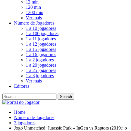
12 min
120 min
1200 min
Ver mais
Número de Jogadores
1 a 10 jogadores
1 a 100 jogadores
1 a 11 jogadores
1 a 12 jogadores
1 a 15 jogadores
1 a 16 jogadores
1 a 2 jogadores
1 a 20 jogadores
1 a 25 jogadores
1 a 3 jogadores
Ver mais
Editoras
Home
Número de Jogadores
2 jogadores
Jogo Unmatched: Jurassic Park – InGen vs Raptors (2019): o