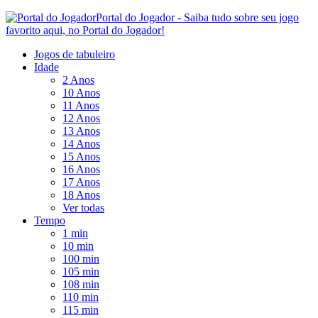
Portal do Jogador - Saiba tudo sobre seu jogo
favorito aqui, no Portal do Jogador!
Jogos de tabuleiro
Idade
2 Anos
10 Anos
11 Anos
12 Anos
13 Anos
14 Anos
15 Anos
16 Anos
17 Anos
18 Anos
Ver todas
Tempo
1 min
10 min
100 min
105 min
108 min
110 min
115 min