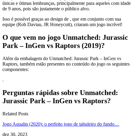
únicas e ótimas lembranças, principalmente para aqueles com idade
de 9 anos, pois são justamente o público alvo.
Isso é possível graças ao design de , que em conjunto com sua
equipe (Rob Daviau, JR Honeycutt), criaram um jogo incrível!
O que vem no jogo Unmatched: Jurassic
Park – InGen vs Raptors (2019)?
Além da embalagem do Unmatched: Jurassic Park – InGen vs
Raptors, também estão presentes no conteúdo do jogo os seguintes
componentes:
.
Perguntas rápidas sobre Unmatched:
Jurassic Park – InGen vs Raptors?
Related Posts
Jogo Aqualin (2020): o perfeito jogo de tabuleiro do fundo…
dez 30, 2023