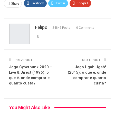
Facebook
Twitter
Google+
Share
ReddIt
WhatsApp
Pinterest
Email
Felipo
24846 Posts
0 Comments
PREV POST
NEXT POST
Jogo Cyberpunk 2020 –
Jogo Ugah Ugah!
Live & Direct (1996): o
(2015): o que é, onde
que é, onde comprar e
comprar e quanto
quanto custa?
custa?
You Might Also Like