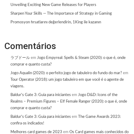
Unveiling Exciting New Game Releases for Players
Sharpen Your Skills — The Importance of Strategy in Gaming
Promosyon fırsatlarını değerlendirin, 1King ile kazanın
Comentários
ラブドール
em
Jogo Empyreal: Spells & Steam (2020): o que é, onde
comprar e quanto custa?
Jogo Aqualin (2020): o perfeito jogo de tabuleiro do fundo do mar?
em
Tour Operator (2018): um jogo tabuleiro em que você é o agente de
viagens.
Baldur's Gate 3: Guia para iniciantes
em
Jogo D&D: Icons of the
Realms – Premium Figures – Elf Female Ranger (2020): o que é, onde
comprar e quanto custa?
Baldur's Gate 3: Guia para iniciantes
em
The Game Awards 2023:
confira os indicados!
Melhores card games de 2023
em
Os Card games mais conhecidos do