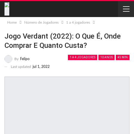
Home
Número de Jogadores
1 a 4 jogadores
Jogo Verdant (2022): O Que É, Onde
Comprar E Quanto Custa?
1 A 4 JOGADORES
10 ANOS
45 MIN
By
Felipo
Last updated
jul 1, 2022