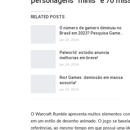
personagens “minis” e 70 miss
RELATED POSTS
O número de gamers diminuiu no
Brasil em 2023? Pesquisa Game…
jan 26, 2024
Palworld: estúdio anuncia
melhorias em breve!
jan 24, 2024
Riot Games: demissão em massa
assusta!
jan 24, 2024
O Warcraft Rumble apresenta muitos elementos conh
em um estilo de desenho animado. O jogo se baseia e
referências, ao mesmo tempo em que possui uma ide