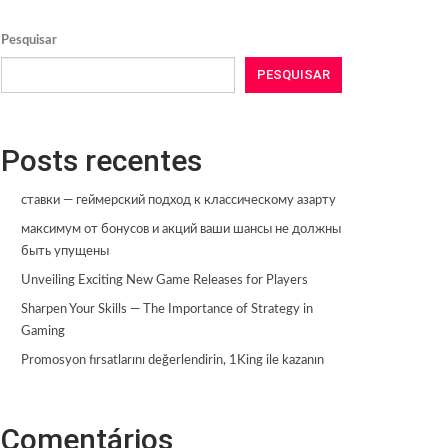
Pesquisar
PESQUISAR
Posts recentes
ставки — геймерский подход к классическому азарту
максимум от бонусов и акций ваши шансы не должны
быть упущены
Unveiling Exciting New Game Releases for Players
Sharpen Your Skills — The Importance of Strategy in
Gaming
Promosyon fırsatlarını değerlendirin, 1King ile kazanın
Comentários