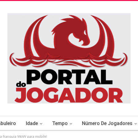
buleiro
Idade
Tempo
Número De Jogadores
da franquia WoW para mobile!