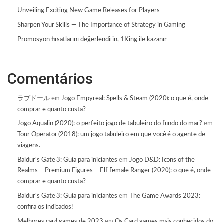
Unveiling Exciting New Game Releases for Players
Sharpen Your Skills — The Importance of Strategy in Gaming
Promosyon fırsatlarını değerlendirin, 1King ile kazanın
Comentários
ラブドール
em
Jogo Empyreal: Spells & Steam (2020): o que é, onde
comprar e quanto custa?
Jogo Aqualin (2020): o perfeito jogo de tabuleiro do fundo do mar?
em
Tour Operator (2018): um jogo tabuleiro em que você é o agente de
viagens.
Baldur's Gate 3: Guia para iniciantes
em
Jogo D&D: Icons of the
Realms – Premium Figures – Elf Female Ranger (2020): o que é, onde
comprar e quanto custa?
Baldur's Gate 3: Guia para iniciantes
em
The Game Awards 2023:
confira os indicados!
Melhores card games de 2023
em
Os Card games mais conhecidos do