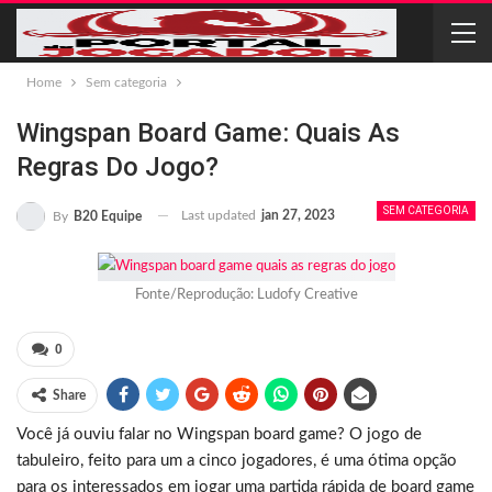
Home
Sem categoria
Wingspan Board Game: Quais As
Regras Do Jogo?
SEM CATEGORIA
Last updated
jan 27, 2023
By
B20 Equipe
Fonte/Reprodução: Ludofy Creative
0
Share
Você já ouviu falar no Wingspan board game? O jogo de
tabuleiro, feito para um a cinco jogadores, é uma ótima opção
para os interessados em jogar uma partida rápida de board game