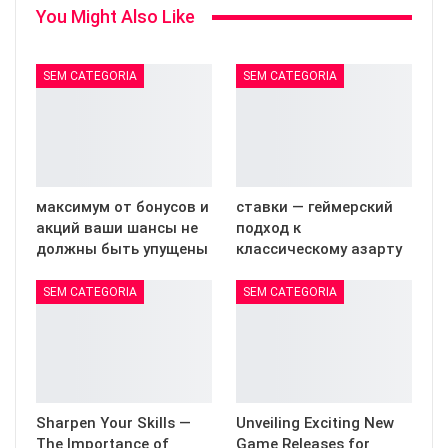
You Might Also Like
SEM CATEGORIA
SEM CATEGORIA
максимум от бонусов и
ставки — геймерский
акций ваши шансы не
подход к
должны быть упущены
классическому азарту
SEM CATEGORIA
SEM CATEGORIA
Sharpen Your Skills —
Unveiling Exciting New
The Importance of
Game Releases for