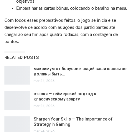
objetivos;
Embaralhar as cartas bônus, colocando o baralho na mesa.
Com todos esses preparativos feitos, o jogo se inicia e se
desenvolve de acordo com as ações dos participantes até
chegar ao seu fim após quatro rodadas, com a contagem de
pontos.
RELATED POSTS
максимум от бонусов и акций ваши шансы не
должны быть…
mar 24, 2026
ставки — геймерский подход к
классическому азарту
mar 24, 2026
Sharpen Your Skills — The Importance of
Strategy in Gaming
mar 24, 2026