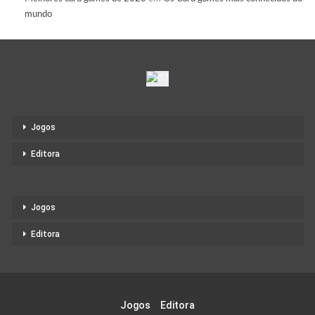
mundo
Jogos
Editora
Jogos
Editora
Jogos
Editora