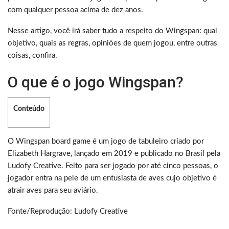
com qualquer pessoa acima de dez anos.
Nesse artigo, você irá saber tudo a respeito do Wingspan: qual
objetivo, quais as regras, opiniões de quem jogou, entre outras
coisas, confira.
O que é o jogo Wingspan?
Conteúdo
O Wingspan board game é um jogo de tabuleiro criado por
Elizabeth Hargrave, lançado em 2019 e publicado no Brasil pela
Ludofy Creative. Feito para ser jogado por até cinco pessoas, o
jogador entra na pele de um entusiasta de aves cujo objetivo é
atrair aves para seu aviário.
Fonte/Reprodução: Ludofy Creative