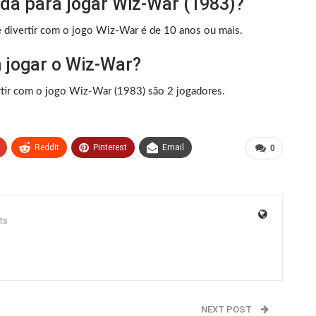
ada para jogar Wiz-War (1983)?
e divertir com o jogo Wiz-War é de 10 anos ou mais.
 jogar o Wiz-War?
ir com o jogo Wiz-War (1983) são 2 jogadores.
ReddIt
Pinterest
Email
0
ts
NEXT POST