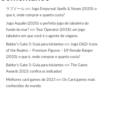
ラブドール
em
Jogo Empyreal: Spells & Steam (2020): o
que é, onde comprar e quanto custa?
Jogo Aqualin (2020): o perfeito jogo de tabuleiro do
fundo do mar?
em
Tour Operator (2018): um jogo
tabuleiro em que você é o agente de viagens.
Baldur's Gate 3: Guia para iniciantes
em
Jogo D&D: Icons
of the Realms – Premium Figures – Elf Female Ranger
(2020): o que é, onde comprar e quanto custa?
Baldur's Gate 3: Guia para iniciantes
em
The Game
Awards 2023: confira os indicados!
Melhores card games de 2023
em
Os Card games mais
conhecidos do mundo