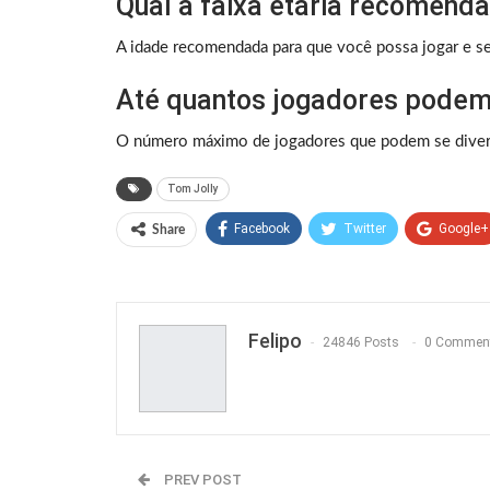
Qual a faixa etária recomend
A idade recomendada para que você possa jogar e s
Até quantos jogadores podem
O número máximo de jogadores que podem se divert
Tom Jolly
Facebook
Twitter
Google+
Share
Felipo
24846 Posts
0 Commen
PREV POST