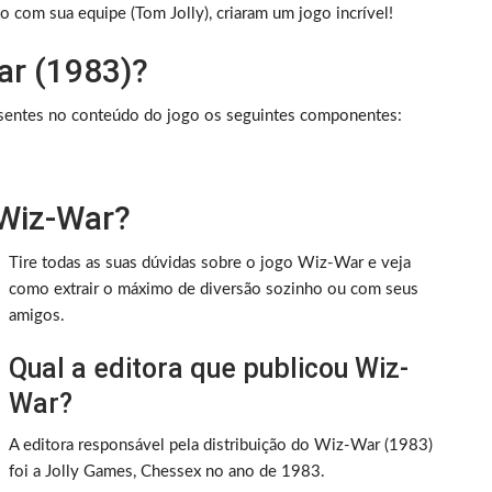
o com sua equipe (Tom Jolly), criaram um jogo incrível!
ar (1983)?
entes no conteúdo do jogo os seguintes componentes:
 Wiz-War?
Tire todas as suas dúvidas sobre o jogo Wiz-War e veja
como extrair o máximo de diversão sozinho ou com seus
amigos.
Qual a editora que publicou Wiz-
War?
A editora responsável pela distribuição do Wiz-War (1983)
foi a Jolly Games, Chessex no ano de 1983.