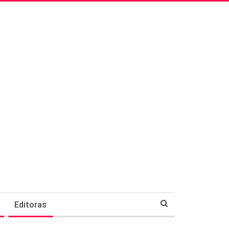
Editoras