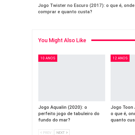
Jogo Twister no Escuro (2017): o que é, onde
comprar e quanto custa?
You Might Also Like
10 ANOS
12 ANOS
Jogo Aqualin (2020): o
Jogo Toon 
perfeito jogo de tabuleiro do
o que é, o
fundo do mar?
quanto cus
PREV
NEXT