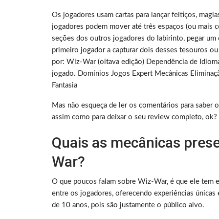
Os jogadores usam cartas para lançar feitiços, mag
jogadores podem mover até três espaços (ou mais co
seções dos outros jogadores do labirinto, pegar um 
primeiro jogador a capturar dois desses tesouros 
por: Wiz-War (oitava edição) Dependência de Idioma
jogado. Domínios Jogos Expert Mecânicas Eliminaçã
Fantasia
Mas não esqueça de ler os comentários para saber o
assim como para deixar o seu review completo, ok?
Quais as mecânicas prese
War?
O que poucos falam sobre Wiz-War, é que ele tem e
entre os jogadores, oferecendo experiências únicas
de 10 anos, pois são justamente o público alvo.