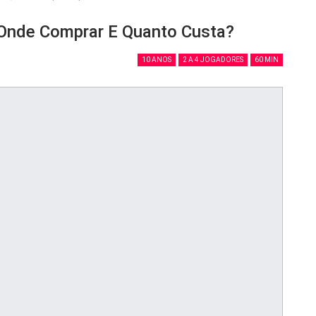
 Onde Comprar E Quanto Custa?
10 ANOS
2 A 4 JOGADORES
60 MIN