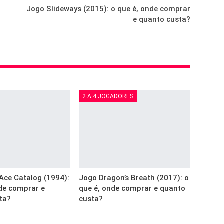
Jogo Slideways (2015): o que é, onde comprar
e quanto custa?
2 A 4 JOGADORES
Ace Catalog (1994):
Jogo Dragon’s Breath (2017): o
nde comprar e
que é, onde comprar e quanto
ta?
custa?