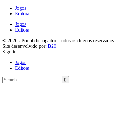
Jogos
Editora
Jogos
Editora
© 2026 - Portal do Jogador. Todos os direitos reservados.
Site desenvolvido por:
B20
Sign in
Jogos
Editora