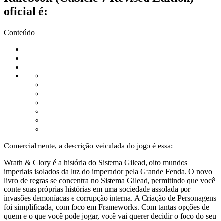
oficial é:
Conteúdo
Comercialmente, a descrição veiculada do jogo é essa:
Wrath & Glory é a história do Sistema Gilead, oito mundos
imperiais isolados da luz do imperador pela Grande Fenda. O novo
livro de regras se concentra no Sistema Gilead, permitindo que você
conte suas próprias histórias em uma sociedade assolada por
invasões demoníacas e corrupção interna. A Criação de Personagens
foi simplificada, com foco em Frameworks. Com tantas opções de
quem e o que você pode jogar, você vai querer decidir o foco do seu