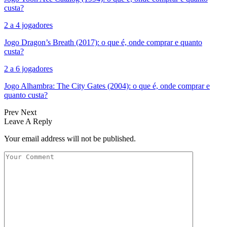
custa?
2 a 4 jogadores
Jogo Dragon’s Breath (2017): o que é, onde comprar e quanto
custa?
2 a 6 jogadores
Jogo Alhambra: The City Gates (2004): o que é, onde comprar e
quanto custa?
Prev
Next
Leave A Reply
Your email address will not be published.