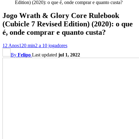
Edition) (2020): o que é, onde comprar e quanto custa?
Jogo Wrath & Glory Core Rulebook
(Cubicle 7 Revised Edition) (2020): o que
é, onde comprar e quanto custa?
12 Anos
120 min
2 a 10 jogadores
By
Felipo
Last updated
jul 1, 2022