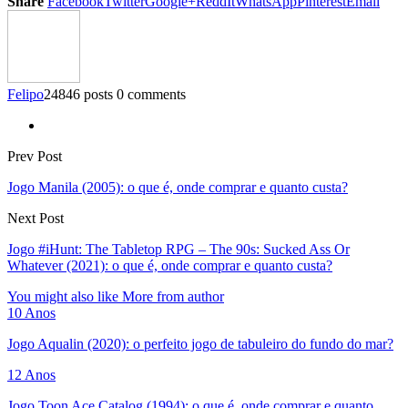
Share
Facebook
Twitter
Google+
ReddIt
WhatsApp
Pinterest
Email
Felipo
24846 posts
0 comments
Prev Post
Jogo Manila (2005): o que é, onde comprar e quanto custa?
Next Post
Jogo #iHunt: The Tabletop RPG – The 90s: Sucked Ass Or
Whatever (2021): o que é, onde comprar e quanto custa?
You might also like
More from author
10 Anos
Jogo Aqualin (2020): o perfeito jogo de tabuleiro do fundo do mar?
12 Anos
Jogo Toon Ace Catalog (1994): o que é, onde comprar e quanto