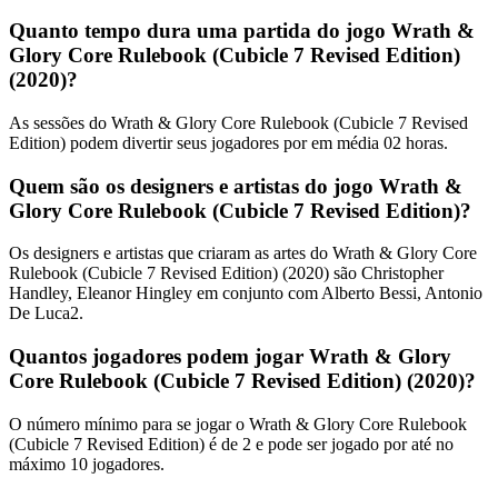
Quanto tempo dura uma partida do jogo Wrath &
Glory Core Rulebook (Cubicle 7 Revised Edition)
(2020)?
As sessões do Wrath & Glory Core Rulebook (Cubicle 7 Revised
Edition) podem divertir seus jogadores por em média 02 horas.
Quem são os designers e artistas do jogo Wrath &
Glory Core Rulebook (Cubicle 7 Revised Edition)?
Os designers e artistas que criaram as artes do Wrath & Glory Core
Rulebook (Cubicle 7 Revised Edition) (2020) são Christopher
Handley, Eleanor Hingley em conjunto com Alberto Bessi, Antonio
De Luca2.
Quantos jogadores podem jogar Wrath & Glory
Core Rulebook (Cubicle 7 Revised Edition) (2020)?
O número mínimo para se jogar o Wrath & Glory Core Rulebook
(Cubicle 7 Revised Edition) é de 2 e pode ser jogado por até no
máximo 10 jogadores.