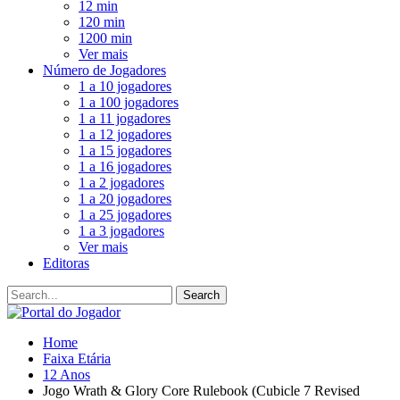
12 min
120 min
1200 min
Ver mais
Número de Jogadores
1 a 10 jogadores
1 a 100 jogadores
1 a 11 jogadores
1 a 12 jogadores
1 a 15 jogadores
1 a 16 jogadores
1 a 2 jogadores
1 a 20 jogadores
1 a 25 jogadores
1 a 3 jogadores
Ver mais
Editoras
Home
Faixa Etária
12 Anos
Jogo Wrath & Glory Core Rulebook (Cubicle 7 Revised