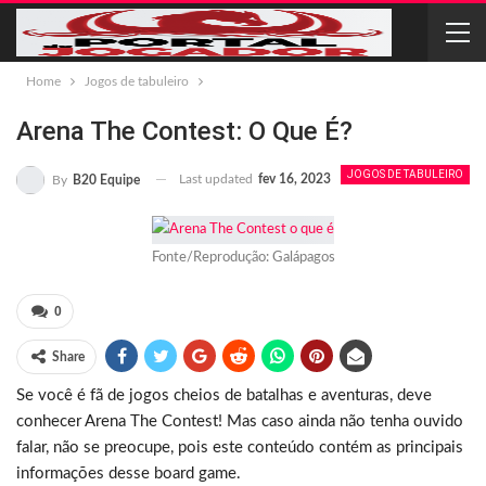
Home
Jogos de tabuleiro
Arena The Contest: O Que É?
JOGOS DE TABULEIRO
Last updated
fev 16, 2023
By
B20 Equipe
Fonte/Reprodução: Galápagos
0
Share
Se você é fã de jogos cheios de batalhas e aventuras, deve
conhecer Arena The Contest! Mas caso ainda não tenha ouvido
falar, não se preocupe, pois este conteúdo contém as principais
informações desse board game.