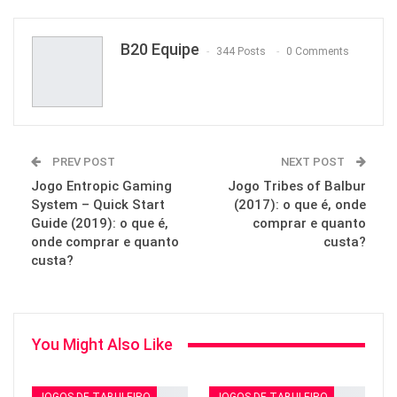
ReddIt
WhatsApp
Pinterest
Email
B20 Equipe
344 Posts
0 Comments
PREV POST
NEXT POST
Jogo Entropic Gaming
Jogo Tribes of Balbur
System – Quick Start
(2017): o que é, onde
Guide (2019): o que é,
comprar e quanto
onde comprar e quanto
custa?
custa?
You Might Also Like