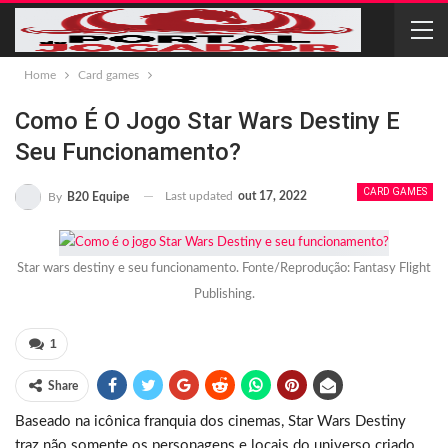
Home
Card games
Como É O Jogo Star Wars Destiny E
Seu Funcionamento?
CARD GAMES
Last updated
out 17, 2022
By
B20 Equipe
Star wars destiny e seu funcionamento. Fonte/Reprodução: Fantasy Flight
Publishing.
1
Share
Baseado na icônica franquia dos cinemas, Star Wars Destiny
traz não somente os personagens e locais do universo criado