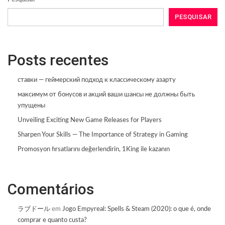
PESQUISAR
Posts recentes
ставки — геймерский подход к классическому азарту
максимум от бонусов и акций ваши шансы не должны быть
упущены
Unveiling Exciting New Game Releases for Players
Sharpen Your Skills — The Importance of Strategy in Gaming
Promosyon fırsatlarını değerlendirin, 1King ile kazanın
Comentários
ラブドール
em
Jogo Empyreal: Spells & Steam (2020): o que é, onde
comprar e quanto custa?