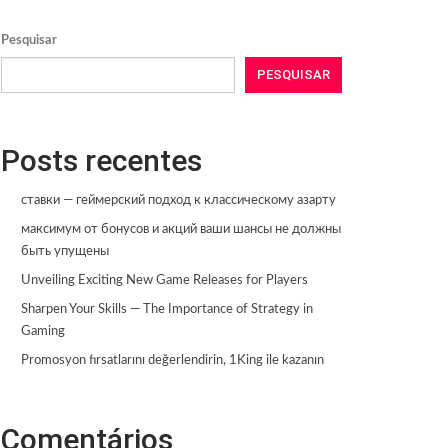
Pesquisar
PESQUISAR
Posts recentes
ставки — геймерский подход к классическому азарту
максимум от бонусов и акций ваши шансы не должны
быть упущены
Unveiling Exciting New Game Releases for Players
Sharpen Your Skills — The Importance of Strategy in
Gaming
Promosyon fırsatlarını değerlendirin, 1King ile kazanın
Comentários