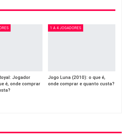
DORES
1 A 4 JOGADORES
Royal: Jogador
Jogo Luna (2010): o que é,
ue é, onde comprar
onde comprar e quanto custa?
usta?