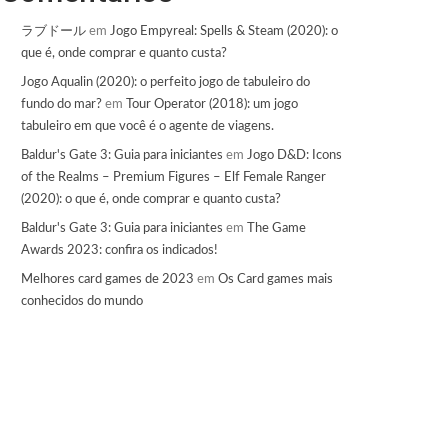
ラブドール
em
Jogo Empyreal: Spells & Steam (2020): o
que é, onde comprar e quanto custa?
Jogo Aqualin (2020): o perfeito jogo de tabuleiro do
fundo do mar?
em
Tour Operator (2018): um jogo
tabuleiro em que você é o agente de viagens.
Baldur's Gate 3: Guia para iniciantes
em
Jogo D&D: Icons
of the Realms – Premium Figures – Elf Female Ranger
(2020): o que é, onde comprar e quanto custa?
Baldur's Gate 3: Guia para iniciantes
em
The Game
Awards 2023: confira os indicados!
Melhores card games de 2023
em
Os Card games mais
conhecidos do mundo