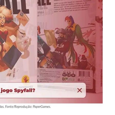
adas. Fonte/Reprodução: PaperGames.