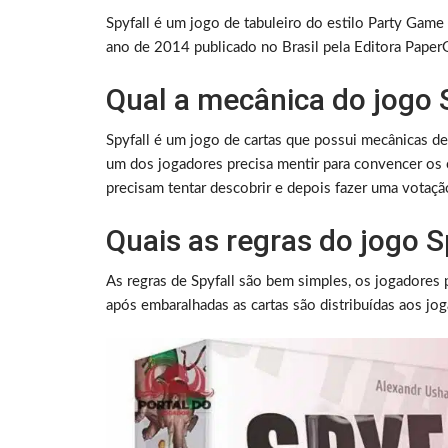
Spyfall é um jogo de tabuleiro do estilo Party Game
ano de 2014 publicado no Brasil pela Editora Pap
Qual a mecânica do jogo 
Spyfall é um jogo de cartas que possui mecânicas de 
um dos jogadores precisa mentir para convencer os 
precisam tentar descobrir e depois fazer uma votaç
Quais as regras do jogo S
As regras de Spyfall são bem simples, os jogadores 
após embaralhadas as cartas são distribuídas aos jo