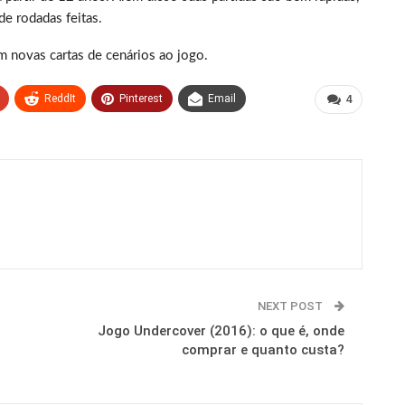
e rodadas feitas.
 novas cartas de cenários ao jogo.
ReddIt
Pinterest
Email
4
NEXT POST
Jogo Undercover (2016): o que é, onde
comprar e quanto custa?