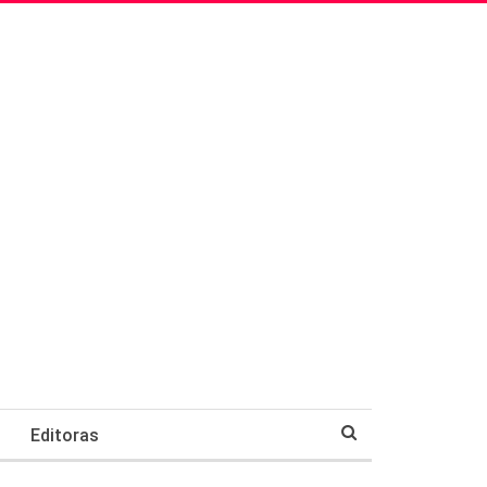
Editoras